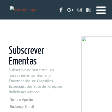
Subscrever
Ementas
Subscreva no seu e-mail as
nossas ementas: Semanal,
Encomendas, ou Ocasiões
Especiais; desfrute de refeições
deliciosas sempre!