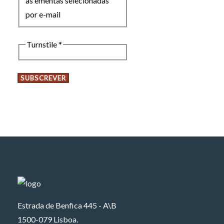
as ementas selecionadas
por e-mail
Turnstile
*
SUBSCREVER
Estrada de Benfica 445 - A\B
1500-079 Lisboa.