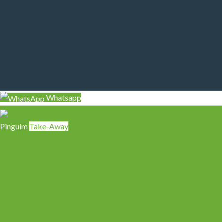
Whatsapp
Pinguim
Take-Away