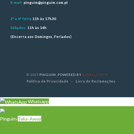
E-mail:
pinguim@pinguim.com.pt
2ª a 6ª feira:
11h às 17h30
Sábados:
11h às 14h
(Encerra aos Domingos, Feriados)
© 2025
PINGUIM. POWERED BY
REBELLICATM
Politica de Privacidade
Livro de Reclamações
Whatsapp
Pinguim
Take-Away