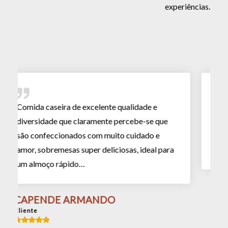
experiências.
 excelente qualidade e
Quando o Natal está por pe
claramente percebe-se que
ao Pinguim. O ano passado
os com muito cuidado e
um jantar de amigos para
super deliciosas, ideal para
e trocar presentes de barri
o…
JOANA
Cliente
RMANDO