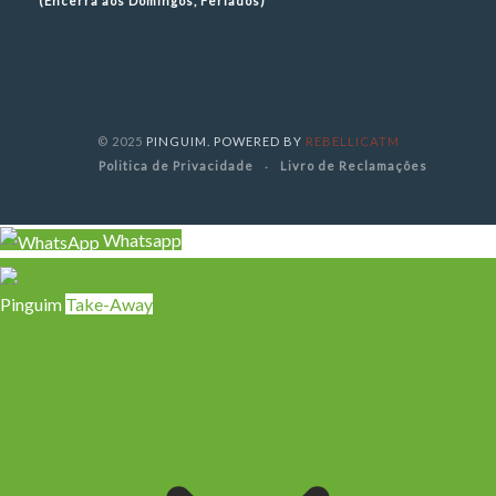
(Encerra aos Domingos, Feriados)
© 2025
PINGUIM. POWERED BY
REBELLICATM
Politica de Privacidade
Livro de Reclamações
Whatsapp
Pinguim
Take-Away