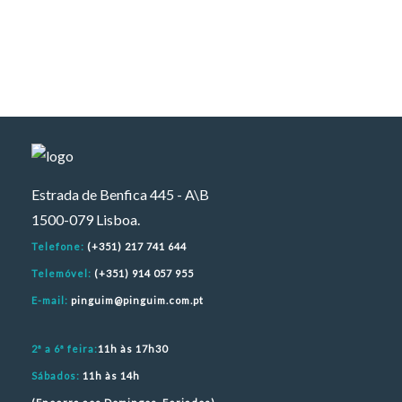
Estrada de Benfica 445 - A\B
1500-079 Lisboa.
Telefone:
(+351) 217 741 644
Telemóvel:
(+351) 914 057 955
E-mail:
pinguim@pinguim.com.pt
2ª a 6ª feira:
11h às 17h30
Sábados:
11h às 14h